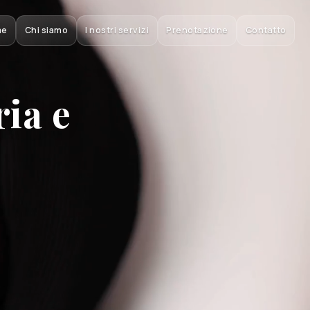
me
Chi siamo
I nostri servizi
Prenotazione
Contatto
ia e