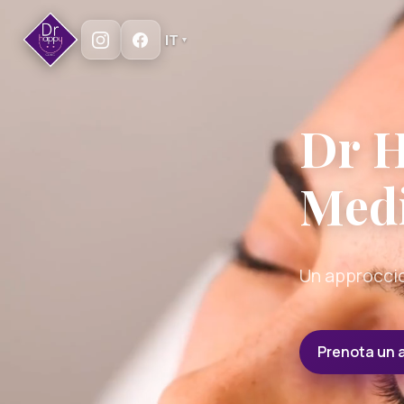
IT
▼
Dr H
Medi
Un approccio
Prenota un