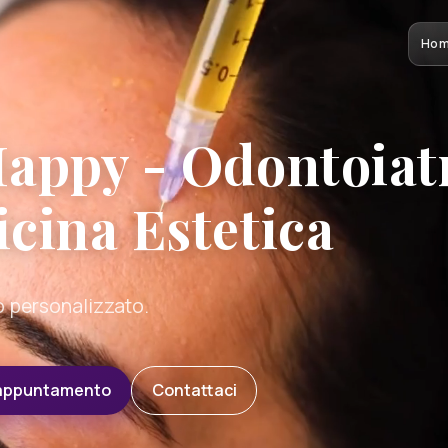
Ho
appy - Odontoiatr
cina Estetica
 personalizzato.
 appuntamento
Contattaci