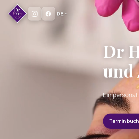
DE
▼
Dr H
und 
Ein personali
Termin buc