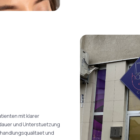
ienten mit klarer
sdauer und Unterstuetzung
ehandlungsqualitaet und