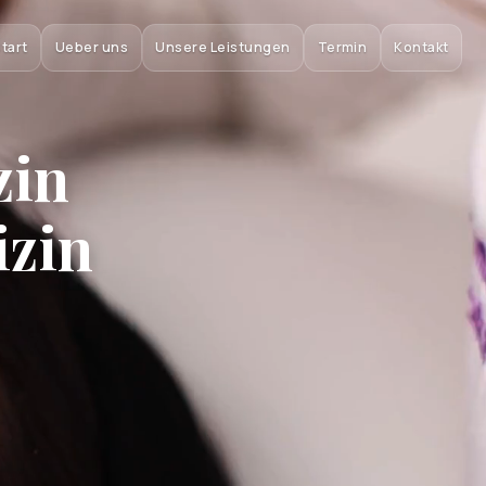
tart
Ueber uns
Unsere Leistungen
Termin
Kontakt
zin
izin