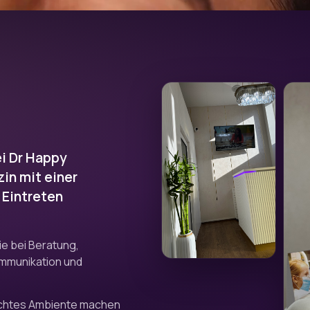
ei Dr Happy
in mit einer
 Eintreten
ie bei Beratung,
ommunikation und
achtes Ambiente machen