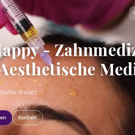
S
appy - Zahnmedi
Aesthetische Med
sierter Ansatz.
hen
Kontakt